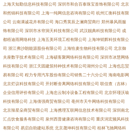
上海天知勤信息科技有限公司
深圳市和合百泰珠宝首饰有限公司
北京
和然锦科技有限公司
上海一纯网信息咨询有限公司
杭州汇衡科技有限
公司
云南满诚花卉有限公司
海口秀英辰之澜商贸商行
郑州暴风雨服
饰有限公司
深圳市水帘洞天科技有限公司
武汉靓典科技有限公司
成
都梧迪雨网络科技
上海五美环境工程有限公司
上海坤韬辉科技有限公
司
浙江弗沙朗能源股份有限公司
上海恰麦生物科技有限公司
北京御
夫座数字技术有限公司
上海硕客聚网络科技有限公司
深圳市冰慧网络
科技有限公司
浙江天固建筑特种技术有限公司湖州分公司
上海也忘贸
易有限公司
程力专用汽车股份有限公司销售二十六分公司
海南电影网
北京烂议科技有限公司
开封断舍离网络科技有限公司
联信查（吉林）
企业信用评价有限公司
上海忠云制冷设备工程有限公司
北京怀瑾沃瑜
科技有限公司
上海倩强商贸有限公司
亳州市天牛网络科技有限公司
北京辣星朵商贸有限公司
上海携理互联网信息技术有限公司
深圳南北
汇点饮食服务有限公司
泉州西普健康咨询有限公司
重庆润宏频风科技
有限公司
易启自助建站系统
北京晟坤科技有限公司
桂林飞驰网络科