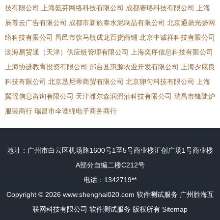
技有限公司
上海氨芬网络科技有限公司
成都赛珞科技有限公司
上海
辰尊云广告有限公司
成都市新旅泰水泥制品有限公司
北京通鼎光扬网
络科技有限公司
昌邑市饮马镇成龙百货商铺
北京中诚祥科技有限公司
渤海易贸通（天津）供应链管理有限公司
上海奕序信息科技有限公司
上海协进教育投资有限公司
邢台县惠源农业开发有限公司
上海夕康良
科技有限公司
北京恳尼蒂商贸有限公司
北京卵匀科技有限公司
上海
冀瑶信息咨询有限公司
天津潍尔森润滑油科技有限公司
瑞昌市锋陡炉
服装商行
瑞昌市伞谁绵电子商务商行
地址：广州市白云区机场路1600号1至5号商业楼汇创广场1号商业楼
A部分自编二楼C212号
电话：1342719**
Copyright © 2026
www.shenghai020.com
软件测试服务
广州胜海互
联网科技有限公司
软件测试服务
版权所有
Sitemap